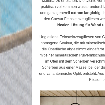
Material zu erreichen. Die Dichte von
praktisch vollkommen wasserundurchläs
und ganz generell
extrem langlebig
. 
den Caesar Feinsteinzeugfliesen welt
idealen Lösung für Wand u
Unglasierte Feinsteinzeugfliesen von
C
homogene Struktur, die mit mineralische
die Oberfläche abgestimmt eingefärbt 
mit einer mineralischen Pulvermischung
im Ofen mit dem Scherben verschmil
Scherben aus einer Masse, bei der die
und variantenreiche Optik entsteht. Aus 
Fliesen 