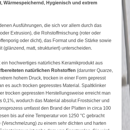
st, Wärmespeichernd, Hygienisch und extrem
edenen Ausführungen, die sich vor allem durch das
er Extrusion), die Rohstoffmischung (roter oder
fenporig oder dicht), das Format und die Stärke sowie
 (glänzend, matt, strukturiert) unterscheiden.
t ein hochwertiges natürliches Keramikprodukt aus
bereiteten natürlichen Rohstoffen
(darunter Quarze,
 extrem hohem Druck, trocken in einer Form gepresst
 es auch trocken gepresstes Material. Spaltklinker
r trocken gepressten Herstellungsweise erreicht man
 0,1%, wodurch das Material absolut Frostsicher und
onsprozess umfasst den Brand der Platten in circa 100
iesen bis auf eine Temperatur von 1250 °C gebracht
 (Verschmelzung) zu einem sehr dichten und harten