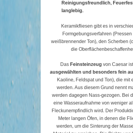
Reinigungsfreundlich, Feuerfe
langlebig.
Keramikfliesen gibt es in verschi
Formgebungsverfahren (Pressen od
weißbrennender Ton), den Scherben (of
die Oberflächenbeschaffenheit
Das
Feinsteinzeug
von Caesar is
ausgewählten und besonders fein auf
Kaoline, Feldspat und Ton), die mit
werden. Aus diesem Grund nennt man
werden dagegen Nass-gezogen. Bei de
eine Wasseraufnahme von weniger als
Fleckunempfindlich wird. Der Produkti
Meter langen Öfen, in denen die Fl
werden, um die Sinterung der Masse