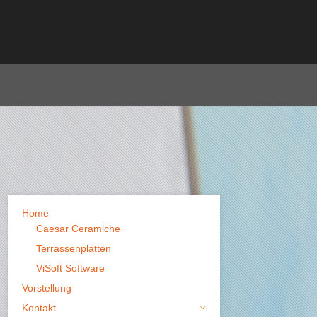
Home
Caesar Ceramiche
Terrassenplatten
ViSoft Software
Vorstellung
Kontakt