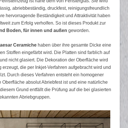
 Feinsteinzeug ist nahe dem von Fensterglas. Sie wird
sig, abriebbeständig, druckfest, reinigungsfreundlich
Ihre hervorragende Beständigkeit und Attraktivität haben
weit zum Erfolg verholfen. So ist dieses Produkt zur
nd Boden, für innen und außen
geworden.
aesar Ceramiche
haben über ihre gesamte Dicke eine
n Stoffen eingefärbt wird. Die Platten sind farblich auf
und nicht glasiert. Die Dekoration der Oberfläche wird
 erzeugt, die per Inkjet-Verfahren aufgebracht wird und
zt. Durch dieses Verfahren entsteht ein homogener
 Oberfläche absolut Abriebfest ist und eine natürliche
diesem Grund entfällt die Prüfung auf die bei glasierten
bekannten Abriebgruppen.